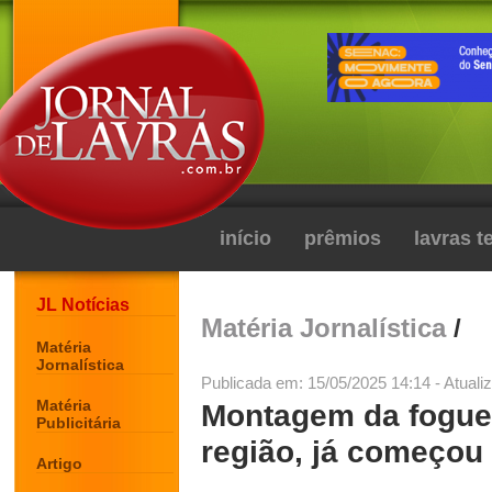
início
prêmios
lavras 
JL Notícias
Matéria Jornalística
/
Matéria
Jornalística
Publicada em: 15/05/2025 14:14 - Atuali
Matéria
Montagem da foguei
Publicitária
região, já começou
Artigo