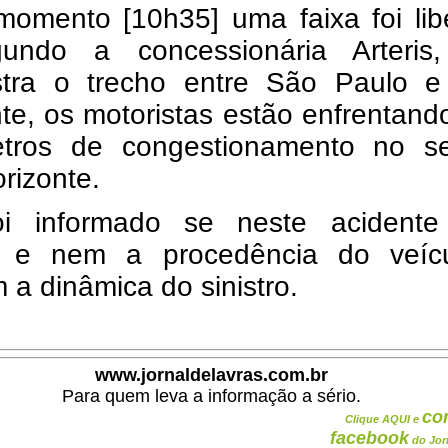
momento [10h35] uma faixa foi lib
undo a concessionária Arteris
stra o trecho entre São Paulo e
te, os motoristas estão enfrentand
etros de congestionamento no se
rizonte.
i informado se neste acidente
s e nem a procedência do veíc
a dinâmica do sinistro.
www.jornaldelavras.com.br
Para quem leva a informação a sério.
co
Clique AQUI e
facebook
do Jor