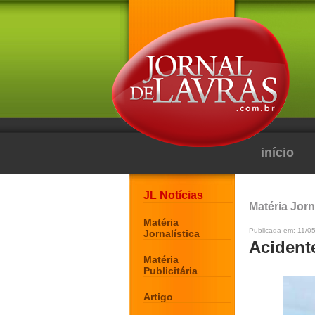
início
JL Notícias
Matéria Jorn
Matéria
Publicada em: 11/05
Jornalística
Acident
Matéria
Publicitária
Artigo