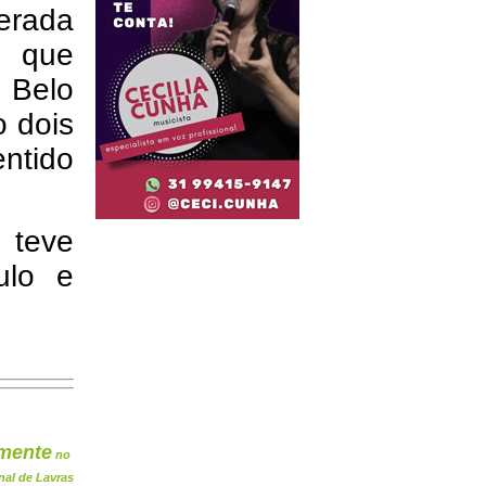
erada
, que
 Belo
o dois
ntido
 teve
ulo e
mente
no
nal de Lavras