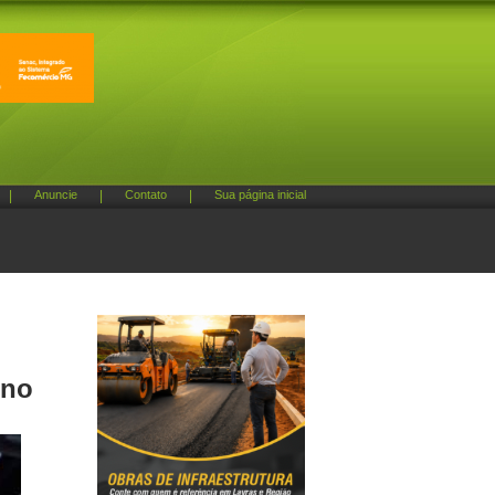
|
Anuncie
|
Contato
|
Sua página inicial
eno