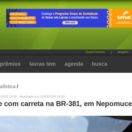
Quem somos
|
Arquivo
prêmios
lavras tem
agenda
busca
alística
/
/2025 11:00 - Atualizada em: 11/05/2025 16:03
e com carreta na BR-381, em Nepomuc