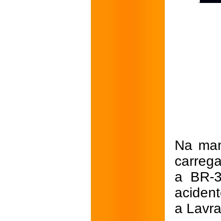
Na man
carrega
a BR-3
aciden
a Lavra