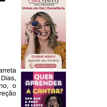
rreta
 Dias,
no, o
ireção