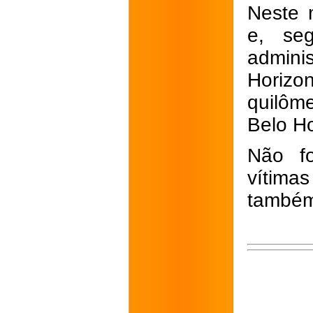
Neste 
e, seg
admini
Horizon
quilôm
Belo Ho
Não fo
vítima
também 