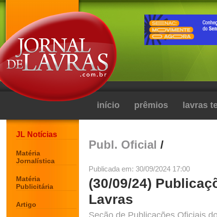
início
prêmios
lavras 
JL Notícias
Publ. Oficial
/
Matéria
Jornalística
Publicada em: 30/09/2024 17:00
Matéria
(30/09/24) Publicaç
Publicitária
Lavras
Artigo
Seção de Publicações Oficiais do 