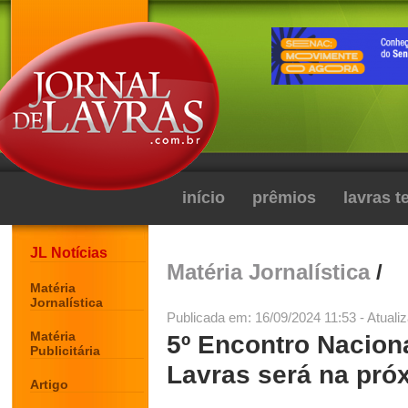
início
prêmios
lavras 
JL Notícias
Matéria Jornalística
/
Matéria
Jornalística
Publicada em: 16/09/2024 11:53 - Atuali
Matéria
5º Encontro Naciona
Publicitária
Lavras será na pr
Artigo