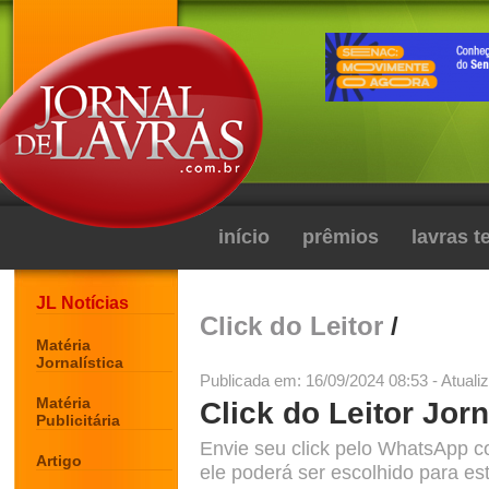
início
prêmios
lavras 
JL Notícias
Click do Leitor
/
Matéria
Jornalística
Publicada em: 16/09/2024 08:53 - Atuali
Matéria
Click do Leitor Jorn
Publicitária
Envie seu click pelo WhatsApp c
Artigo
ele poderá ser escolhido para est