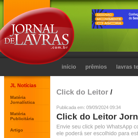
início
prêmios
lavras 
JL Notícias
Click do Leitor
/
Matéria
Jornalística
Publicada em: 09/09/2024 09:34
Matéria
Click do Leitor Jorn
Publicitária
Envie seu click pelo WhatsApp c
Artigo
ele poderá ser escolhido para est