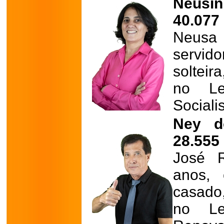
Neusi
40.077
Neusa 
servid
solteir
no Leg
Sociali
Ney d
28.555
José 
anos, 
casado
no Leg