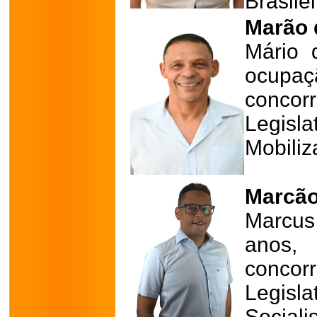
Brasile
Marão d
Mário 
ocupa
conco
Legisl
Mobiliz
Marcão
Marcus
anos, 
conco
Legis
Sociali