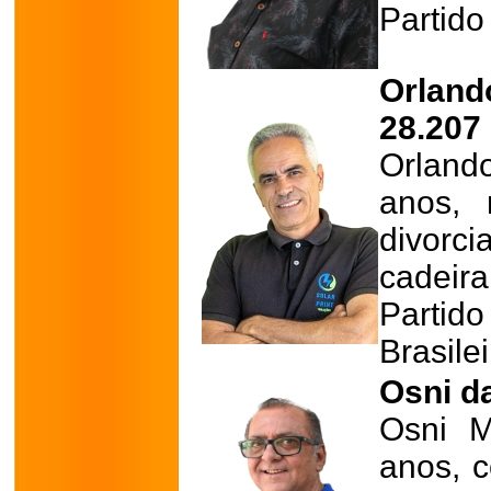
Partido
Orlan
28.207
Orland
anos, 
divor
cadeir
Partid
Brasile
Osni da
Osni M
anos, c