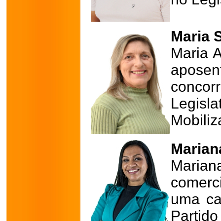
Maria S
Maria A
apose
conco
Legisl
Mobiliz
Marian
Marian
comerc
uma cad
Partid