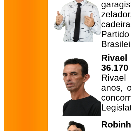
garag
zelador
cadeir
Partid
Brasile
Rivae
36.170
Rivae
anos, 
conco
Legislat
Robinh