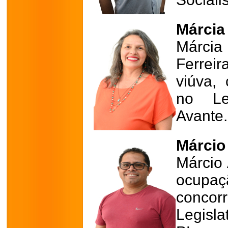
Márcia 
Márci
Ferrei
viúva,
no Leg
Avante.
Márcio
Márcio
ocupa
conco
Legisla