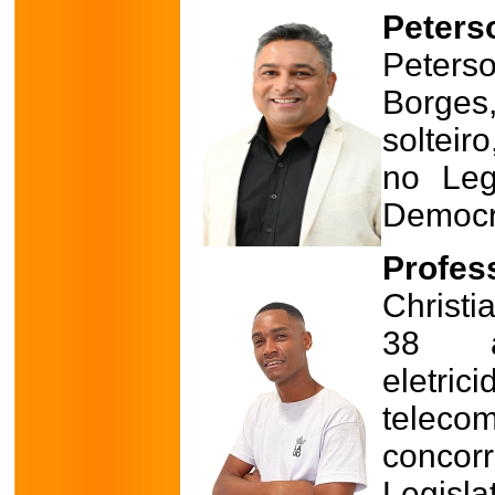
Peters
Peter
Borges
solteir
no Leg
Democra
Profess
Christ
38 a
eletr
telec
conco
Legisl