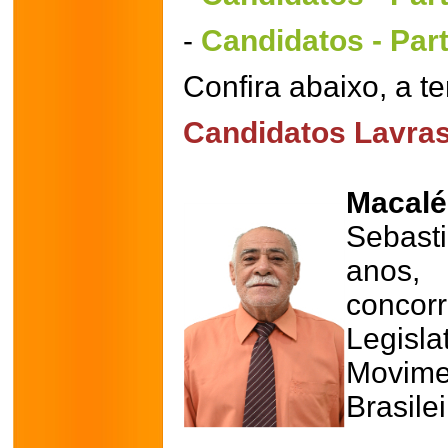
-
Candidatos - Parte
Confira abaixo, a ter
Candidatos Lavras 2
Macalé
Sebast
anos,
conco
Legis
Movi
Brasile