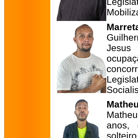
Legisl
Mobiliz
Marreta
Guilhe
Jesus
ocupa
conco
Legis
Sociali
Matheu
Matheu
anos, 
solteir