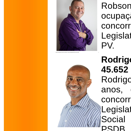
Robson
ocupa
conco
Legisla
PV.
Rodrig
45.652
Rodrig
anos, 
conco
Legisl
Social
PSDB.