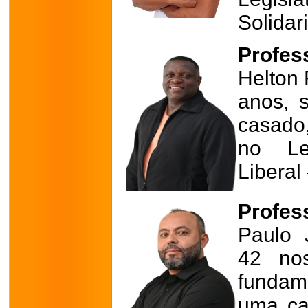
Solidar
Profess
Helton 
anos, s
casado
no Leg
Liberal
Profess
Paulo 
42 nos
fundame
uma cad