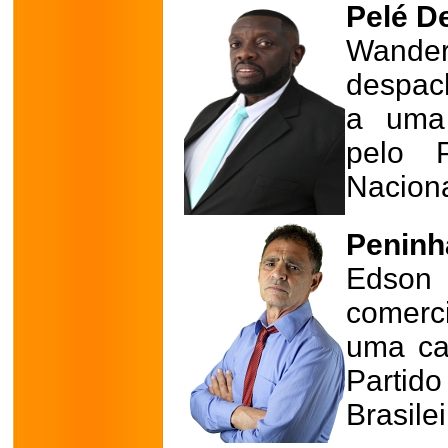
Pelé D
Wanderl
despac
a uma 
pelo P
Naciona
Peninh
Edson
comerci
uma cad
Partid
Brasile