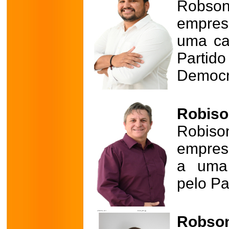
Robson
empresá
uma cad
Part
Democrá
Robison
Robis
empresá
a uma 
pelo Pa
Robson