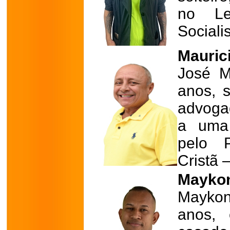
no Leg
Sociali
Mauric
José M
anos, s
advoga
a uma 
pelo 
Cristã 
Maykon
Maykon
anos, 