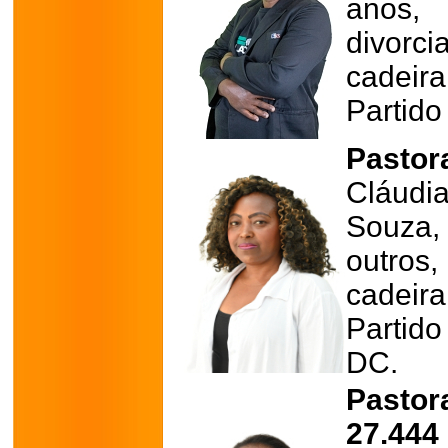
anos, 
divor
cadeir
Partido
Pastor
Cláud
Souza
outros
cadeir
Partid
DC.
Pasto
27.444