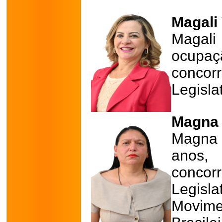
Magali 
Magali
ocupa
conco
Legisla
Magna 
Magna 
anos,
conco
Legisl
Movi