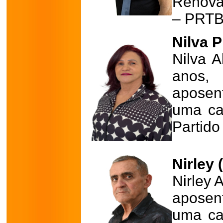
Renovad
– PRTB
Nilva P
Nilva A
anos,
aposen
uma cad
Partido
Nirley 
Nirley 
aposent
uma cad