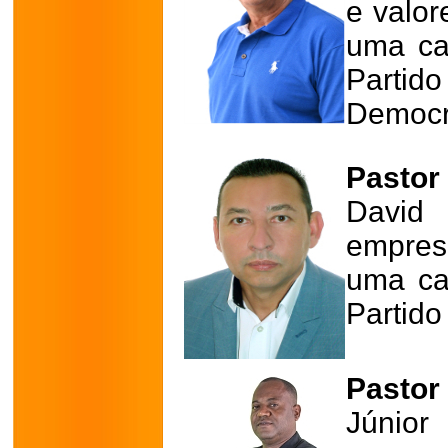
e valor
uma cad
Part
Democrá
Pastor
David 
empres
uma cad
Partido
Pastor 
Júnior