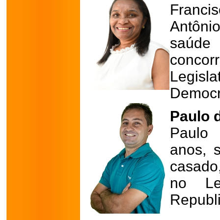
Franc
Antôni
saúde
conco
Legisl
Democra
Paulo 
Paulo 
anos, s
casado
no Leg
Republ