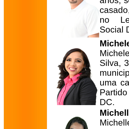
anos, s
casado
no Leg
Social 
Michele
Michel
Silva, 
munici
uma cad
Partid
DC.
Michell
Miche