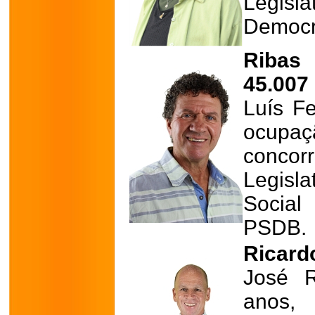
Legisla
Democr
Ribas
45.007
Luís F
ocupa
conco
Legisl
Social
PSDB.
Ricard
José R
anos, 