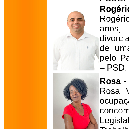
Rogéri
Rogério
anos,
divorci
de uma
pelo Pa
– PSD.
Rosa -
Rosa M
ocupa
conco
Legis