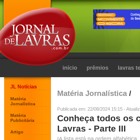
início
prêmios
lavras 
JL Notícias
Matéria Jornalística
/
Matéria
Jornalística
Publicada em: 22/08/2024 15:15 - Atuali
Matéria
Conheça todos os c
Publicitária
Lavras - Parte III
Artigo
IA lista está na ordem alfabética