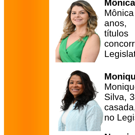
Mônica
Mônic
anos, 
título
conco
Legisla
Moniqu
Moniqu
Silva, 
casada
no Legi