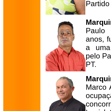
Partido
Marqui
Paulo
anos, f
a uma 
pelo Pa
PT.
Marquin
Marco A
ocupa
conco