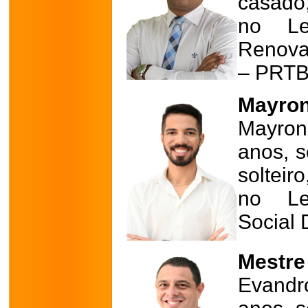
casado
no Leg
Renovad
– PRTB
Mayron
Mayro
anos, s
solteir
no Leg
Social 
Mestre 
Evandr