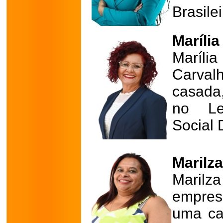
Brasile
Marília
Maríl
Carval
casada
no Leg
Social 
Marilza
Marilz
empres
uma cad