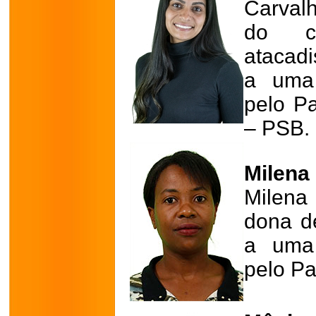
Carval
do co
atacadi
a uma 
pelo Pa
– PSB.
Milena
Milena 
dona d
a uma 
pelo Par