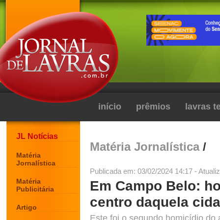
início
prêmios
lavras 
JL Notícias
Matéria Jornalística
/
Matéria
Jornalística
Publicada em: 03/02/2024 14:17 - Atuali
Matéria
Em Campo Belo: h
Publicitária
centro daquela cid
Artigo
Este foi o segundo homicídio do 