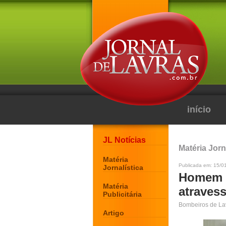
início
JL Notícias
Matéria Jorn
Matéria
Publicada em: 15/0
Jornalística
Homem é
Matéria
atraves
Publicitária
Bombeiros de Lav
Artigo