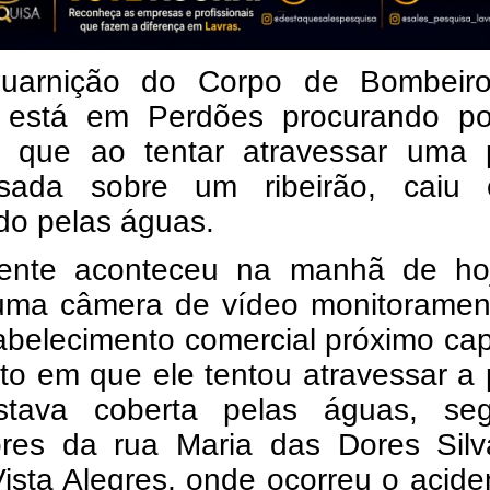
uarnição do Corpo de Bombeir
 está em Perdões procurando p
que ao tentar atravessar uma 
isada sobre um ribeirão, caiu 
do pelas águas.
ente aconteceu na manhã de ho
uma câmera de vídeo monitoramen
abelecimento comercial próximo ca
o em que ele tentou atravessar a 
tava coberta pelas águas, se
res da rua Maria das Dores Silv
Vista Alegres, onde ocorreu o acide