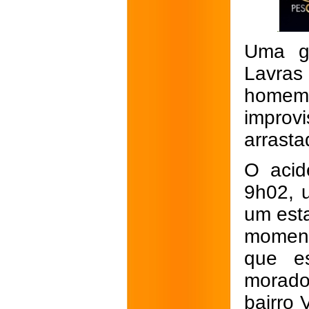
Uma g
Lavras
homem 
improv
arrasta
O acid
9h02, 
um est
moment
que es
morado
bairro 