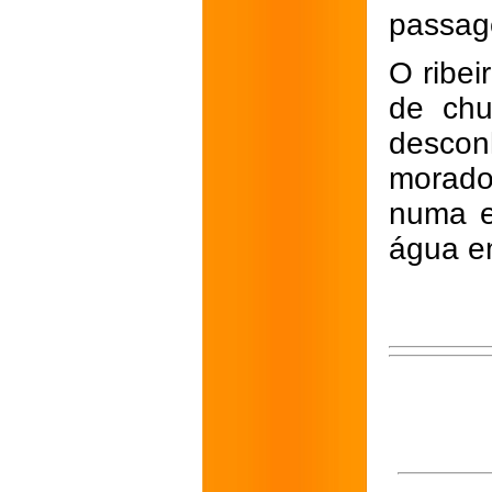
passage
O ribe
de chu
descon
morado
numa em
água e