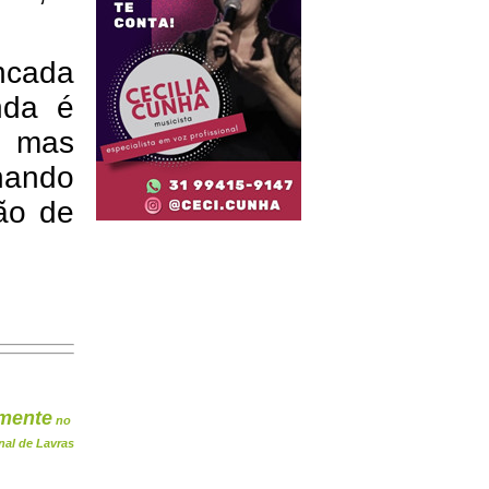
ancada
nda é
, mas
lhando
ção de
mente
no
nal de Lavras