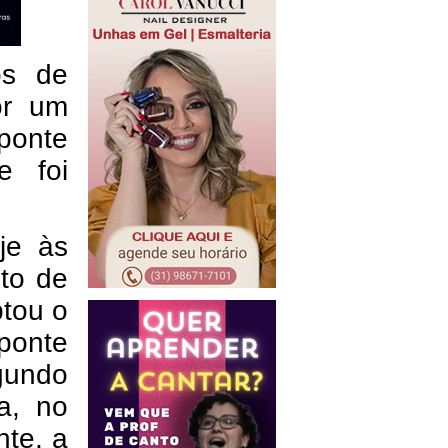
os de
or um
ponte
e foi
je às
to de
ptou o
ponte
gundo
a, no
nte, a