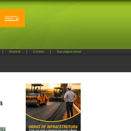
|
Anuncie
|
Contato
|
Sua página inicial
a