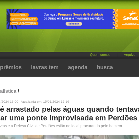
Quem somos
|
Arquivo
prêmios
lavras tem
agenda
busca
alística
/
1/2024 13:09 - Atualizada em: 15/01/2024 17:16
 arrastado pelas águas quando tentav
sar uma ponte improvisada em Perdões
ras e a Defesa Civil de Perdões estão no local procurando pelo homem