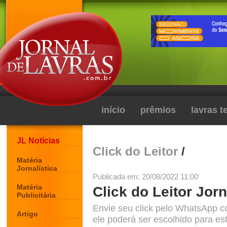
início
prêmios
lavras 
JL Notícias
Click do Leitor
/
Matéria
Jornalística
Publicada em: 20/08/2022 11:00
Matéria
Click do Leitor Jorn
Publicitária
Envie seu click pelo WhatsApp c
Artigo
ele poderá ser escolhido para est