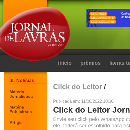
início
prêmios
lavras 
JL Notícias
Click do Leitor
/
Matéria
Jornalística
Publicada em: 11/08/2022 10:30
Matéria
Click do Leitor Jorn
Publicitária
Envie seu click pelo WhatsApp c
Artigo
ele poderá ser escolhido para est