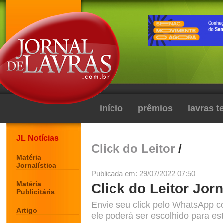
início
prêmios
lavras 
JL Notícias
Click do Leitor
/
Matéria
Jornalística
Publicada em: 29/07/2022 07:50
Matéria
Click do Leitor Jorn
Publicitária
Envie seu click pelo WhatsApp c
Artigo
ele poderá ser escolhido para est