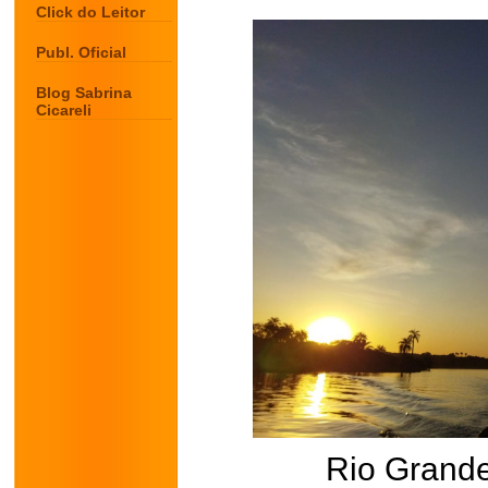
Click do Leitor
Publ. Oficial
Blog Sabrina
Cicareli
Rio Grand