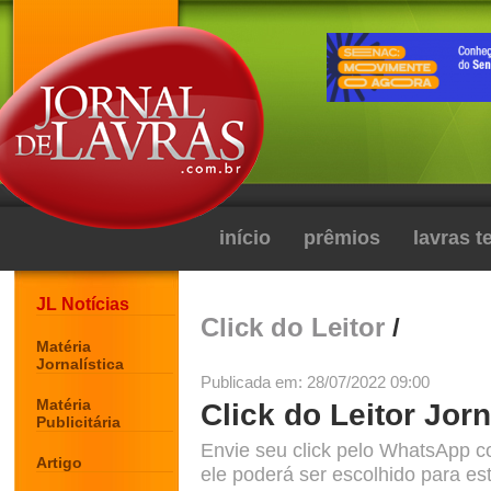
início
prêmios
lavras 
JL Notícias
Click do Leitor
/
Matéria
Jornalística
Publicada em: 28/07/2022 09:00
Matéria
Click do Leitor Jorn
Publicitária
Envie seu click pelo WhatsApp c
Artigo
ele poderá ser escolhido para est