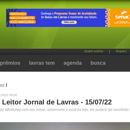
Quem somos
|
Arquivo
prêmios
lavras tem
agenda
busca
tor
/
7/2022 09:00
 Leitor Jornal de Lavras - 15/07/22
pelo WhatsApp com seu nome, sobrenome e local da foto, ele poderá ser escolhido 