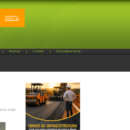
|
Anuncie
|
Contato
|
Sua página inicial
para estar