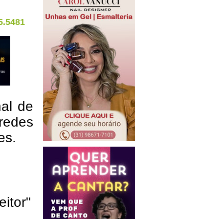
5.5481
nal de
redes
res.
eitor"