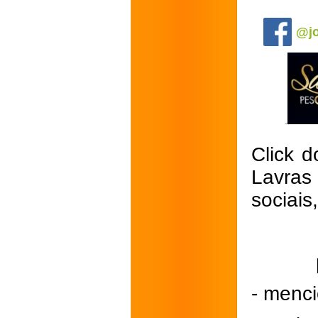
.
@jo
Click d
Lavras
sociais
- menci