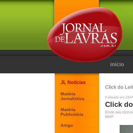
início
JL Notícias
Click do Lei
Matéria
Publicada em: 15/0
Jornalística
Click do
Matéria
Envie seu click 
Publicitária
aqui!
Artigo