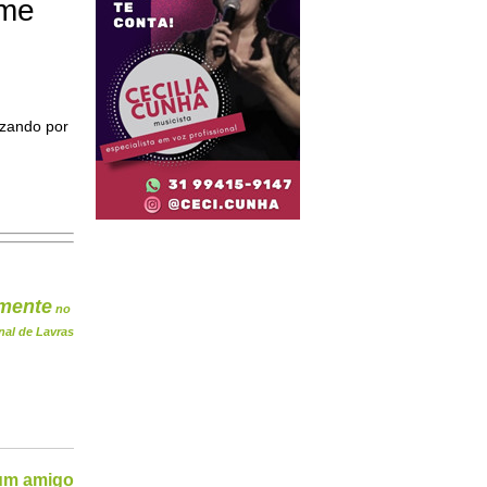
ome
izando por
mente
no
nal de Lavras
 um amigo