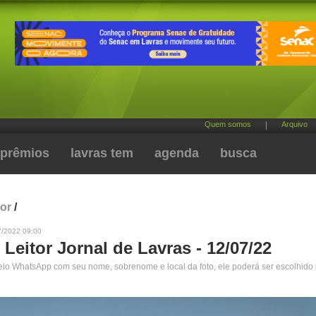
Quem somos
|
Arquivo
prêmios
lavras tem
agenda
busca
tor
/
7/2022 09:00
 Leitor Jornal de Lavras - 12/07/22
pelo WhatsApp com seu nome, sobrenome e local da foto, ele poderá ser escolhido 