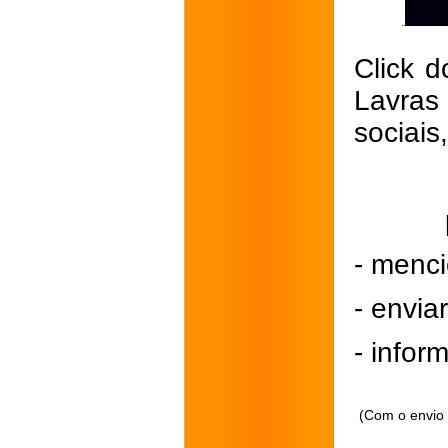
Click d
Lavras
sociais
- menci
- envi
- inform
(Com o envio 