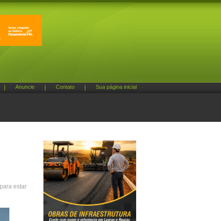
|
Anuncie
|
Contato
|
Sua página inicial
para estar