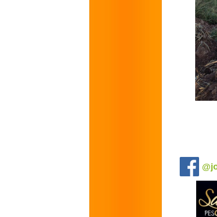
.
@jo