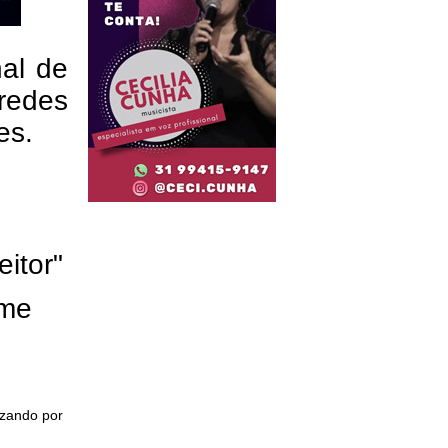
nal de
redes
res.
eitor"
ome
izando por