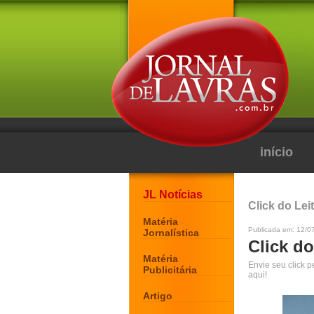
início
JL Notícias
Click do Lei
Matéria
Publicada em: 12/0
Jornalística
Click do
Matéria
Envie seu click 
Publicitária
aqui!
Artigo