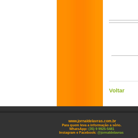
Voltar
www.jornaldelavras.com.br
Para quem leva a informação a sério.
WhatsApp:
(35) 9 9925-5481
Instagram e Facebook:
@jornaldelavras