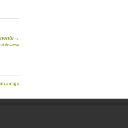
mente
no
nal de Lavras
 um amigo