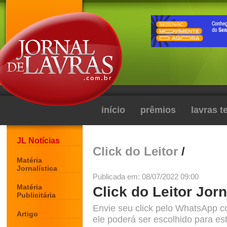
início
prêmios
lavras 
JL Notícias
Click do Leitor
/
Matéria
Jornalística
Publicada em: 08/07/2022 09:00
Matéria
Click do Leitor Jorn
Publicitária
Envie seu click pelo WhatsApp c
Artigo
ele poderá ser escolhido para est