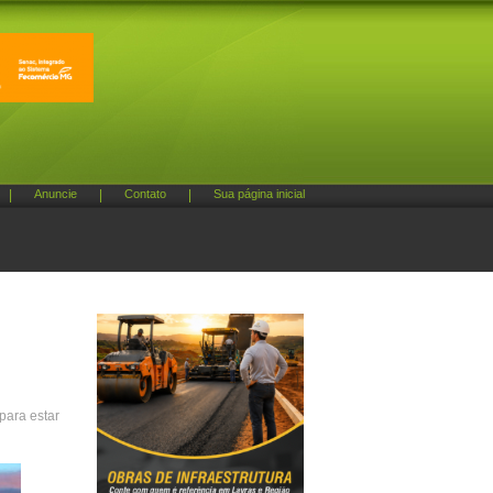
|
Anuncie
|
Contato
|
Sua página inicial
para estar