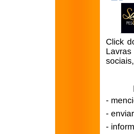
Click d
Lavras
sociais
- menci
- envi
- inform