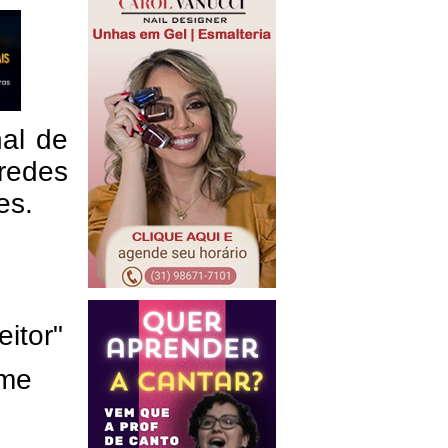
nal de
redes
res.
eitor"
ome