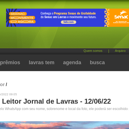
Quem somos
|
Arquivo
prêmios
lavras tem
agenda
busca
tor
/
6/2022 09:05
 Leitor Jornal de Lavras - 12/06/22
pelo WhatsApp com seu nome, sobrenome e local da foto, ele poderá ser escolhido 