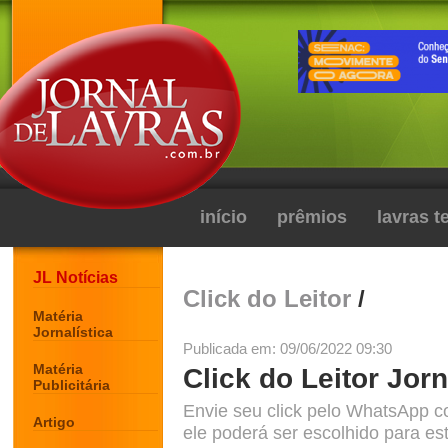
início
prêmios
lavras 
JL Notícias
Click do Leitor
/
Matéria
Jornalística
Publicada em: 09/06/2022 09:30
Matéria
Click do Leitor Jorn
Publicitária
Envie seu click pelo WhatsApp c
Artigo
ele poderá ser escolhido para est