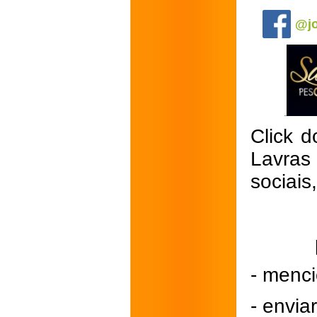
.
@jo
Click d
Lavras
sociais
- menci
- envi