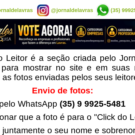
rnaldelavras
@jornaldelavras
(35) 9992
o Leitor é a seção criada pelo Jor
 para mostrar no site e em suas 
, as fotos enviadas pelos seus leito
Envio de fotos:
pelo WhatsApp
(35) 9 9925-5481
onar que a foto é para o "Click do L
ar juntamente o seu nome e sobren