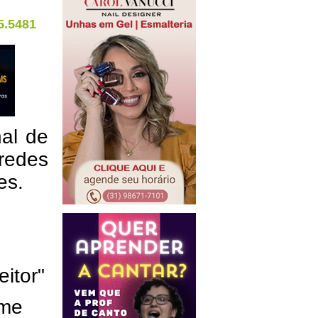
5.5481
nal de
redes
res.
eitor"
ome