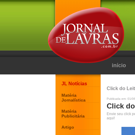
início
JL Notícias
Click do Lei
Matéria
Publicada em: 01/0
Jornalística
Click do
Matéria
Envie seu click 
Publicitária
aqui!
Artigo