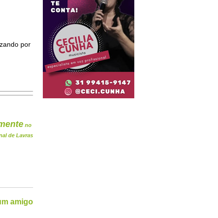
izando por
mente
no
nal de Lavras
 um amigo