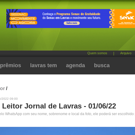
Quem somos
|
Arquivo
prêmios
lavras tem
agenda
busca
tor
/
6/2022 09:00
 Leitor Jornal de Lavras - 01/06/22
pelo WhatsApp com seu nome, sobrenome e local da foto, ele poderá ser escolhido 