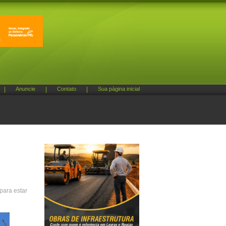
|
Anuncie
|
Contato
|
Sua página inicial
para estar