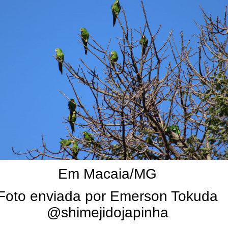
Em Macaia/MG
Foto enviada por Emerson Tokuda
@shimejidojapinha