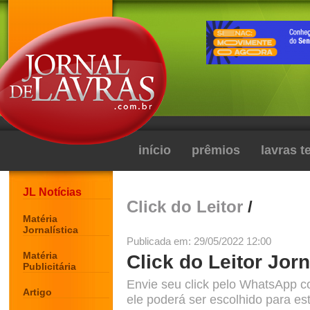
início
prêmios
lavras 
JL Notícias
Click do Leitor
/
Matéria
Jornalística
Publicada em: 29/05/2022 12:00
Matéria
Click do Leitor Jorn
Publicitária
Envie seu click pelo WhatsApp c
Artigo
ele poderá ser escolhido para est