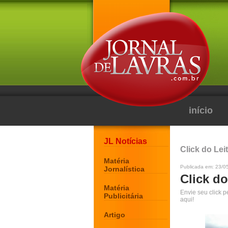
início
JL Notícias
Click do Lei
Matéria
Publicada em: 23/0
Jornalística
Click do
Matéria
Envie seu click 
Publicitária
aqui!
Artigo