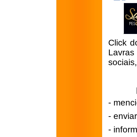
Click d
Lavras
sociais
- menci
- envi
- inform