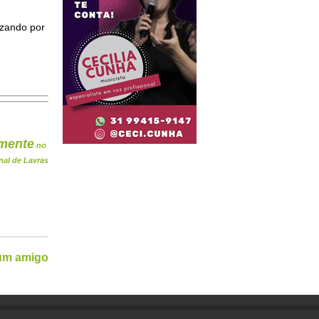
izando por
mente
no
nal de Lavras
 um amigo