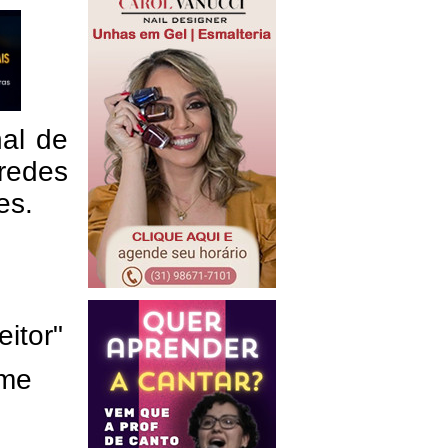
nal de
redes
res.
eitor"
ome