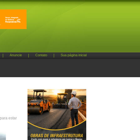
|
Anuncie
|
Contato
|
Sua página inicial
para estar