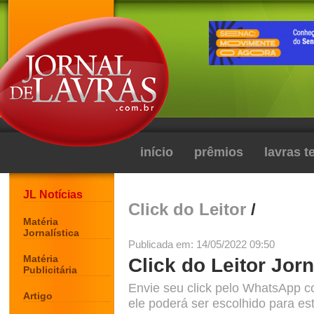
início
prêmios
lavras 
JL Notícias
Click do Leitor
/
Matéria
Jornalística
Publicada em: 14/05/2022 09:50
Matéria
Click do Leitor Jorn
Publicitária
Envie seu click pelo WhatsApp c
Artigo
ele poderá ser escolhido para est