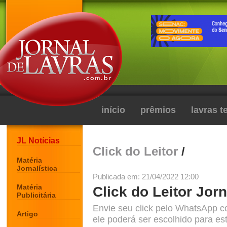
início
prêmios
lavras 
JL Notícias
Click do Leitor
/
Matéria
Jornalística
Publicada em: 21/04/2022 12:00
Matéria
Click do Leitor Jorn
Publicitária
Envie seu click pelo WhatsApp c
Artigo
ele poderá ser escolhido para est