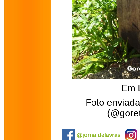
Em 
Foto enviada
(@goret
.
@jornaldelavras