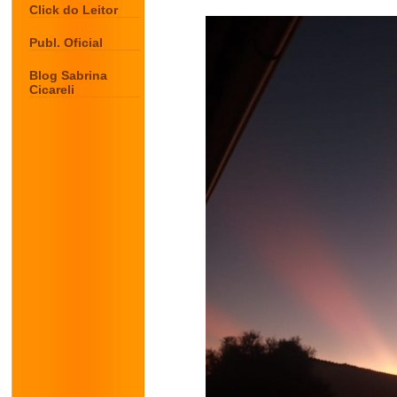
Click do Leitor
Publ. Oficial
Blog Sabrina
Cicareli