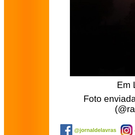
Em 
Foto enviada
(@raq
.
@jornaldelavras