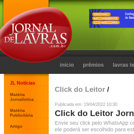
início
prêmios
lavras 
JL Notícias
Click do Leitor
/
Matéria
Jornalística
Publicada em: 19/04/2022 10:30
Matéria
Click do Leitor Jorn
Publicitária
Envie seu click pelo WhatsApp c
Artigo
ele poderá ser escolhido para est