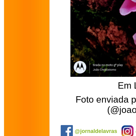
Em 
Foto enviada 
(@joao
.
@jornaldelavras