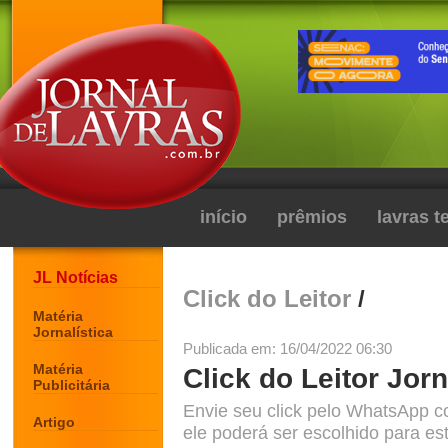
início
prêmios
lavras 
JL Notícias
Click do Leitor
/
Matéria
Jornalística
Publicada em: 16/04/2022 06:30
Matéria
Click do Leitor Jorn
Publicitária
Envie seu click pelo WhatsApp c
Artigo
ele poderá ser escolhido para est