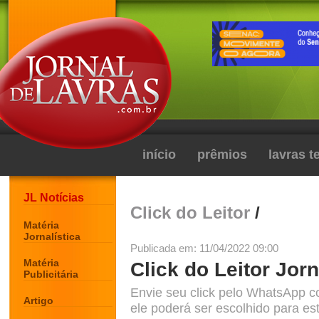
início
prêmios
lavras 
JL Notícias
Click do Leitor
/
Matéria
Jornalística
Publicada em: 11/04/2022 09:00
Matéria
Click do Leitor Jorn
Publicitária
Envie seu click pelo WhatsApp c
Artigo
ele poderá ser escolhido para est