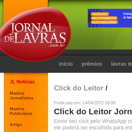
início
prêmios
lavras 
JL Notícias
Click do Leitor
/
Matéria
Jornalística
Publicada em: 14/04/2022 09:00
Matéria
Click do Leitor Jorn
Publicitária
Envie seu click pelo WhatsApp c
Artigo
ele poderá ser escolhido para est