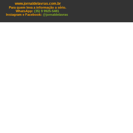
www.jornaldelavras.com.br
Para quem leva a informação a sério.
WhatsApp:
(35) 9 9925-5481
Instagram e Facebook:
@jornaldelavras