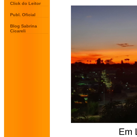
Click do Leitor
Publ. Oficial
Blog Sabrina
Cicareli
Em 