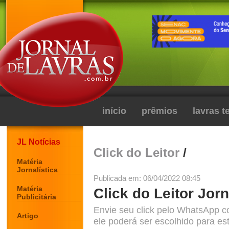
início
prêmios
lavras 
JL Notícias
Click do Leitor
/
Matéria
Jornalística
Publicada em: 06/04/2022 08:45
Matéria
Click do Leitor Jorn
Publicitária
Envie seu click pelo WhatsApp c
Artigo
ele poderá ser escolhido para est