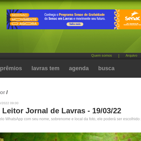
Quem somos
|
Arquivo
prêmios
lavras tem
agenda
busca
tor
/
3/2022 09:00
 Leitor Jornal de Lavras - 19/03/22
pelo WhatsApp com seu nome, sobrenome e local da foto, ele poderá ser escolhido 