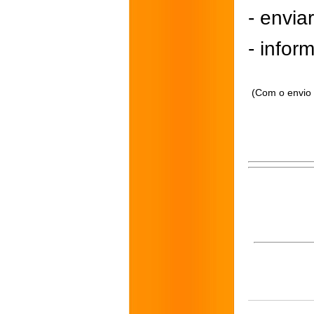
- envi
- inform
(Com o envio 