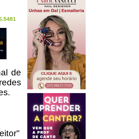
5.5481
nal de
redes
res.
eitor"