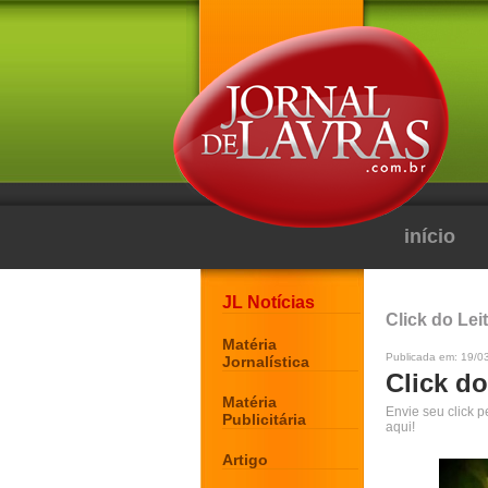
início
JL Notícias
Click do Lei
Matéria
Publicada em: 19/0
Jornalística
Click do
Matéria
Envie seu click 
Publicitária
aqui!
Artigo