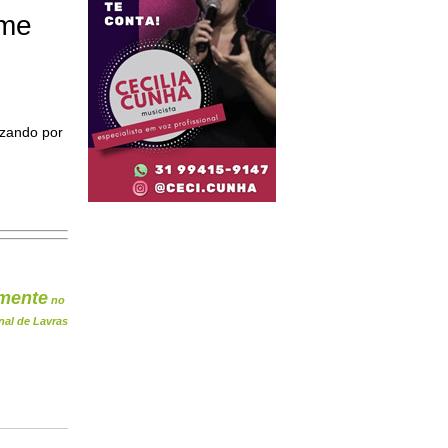
ome
izando por
mente
no
nal de Lavras