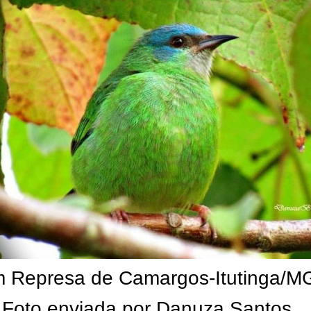
 Represa de Camargos-Itutinga/M
Foto enviada por Danuza Santos