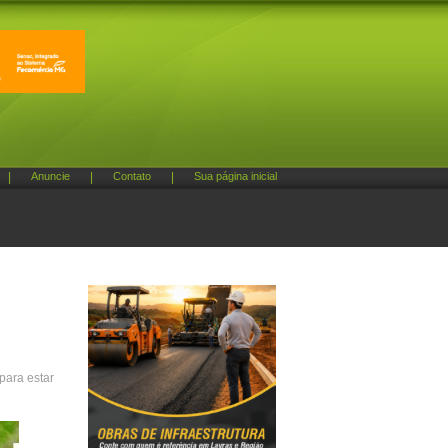
|
Anuncie
|
Contato
|
Sua página inicial
para estar