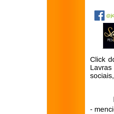
.
@jo
Click d
Lavras
sociais
- menci