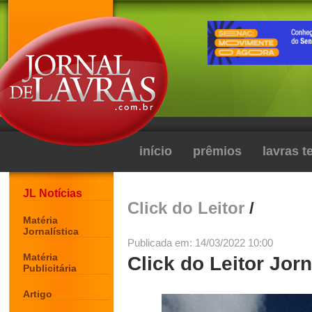
início
prêmios
lavras 
JL Notícias
Click do Leitor
/
Matéria
Jornalística
Publicada em: 14/03/2022 10:00
Matéria
Click do Leitor Jorn
Publicitária
Artigo