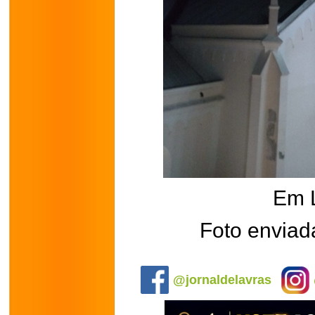
Em 
Foto enviad
.
@jornaldelavras