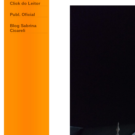
Click do Leitor
Publ. Oficial
Blog Sabrina
Cicareli