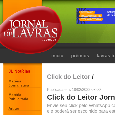
início
prêmios
lavras 
JL Notícias
Click do Leitor
/
Matéria
Jornalística
Publicada em: 18/02/2022 08:00
Matéria
Click do Leitor Jorn
Publicitária
Envie seu click pelo WhatsApp c
Artigo
ele poderá ser escolhido para est