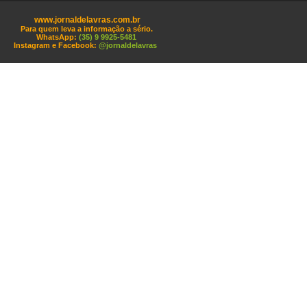
www.jornaldelavras.com.br
Para quem leva a informação a sério.
WhatsApp:
(35) 9 9925-5481
Instagram e Facebook:
@jornaldelavras