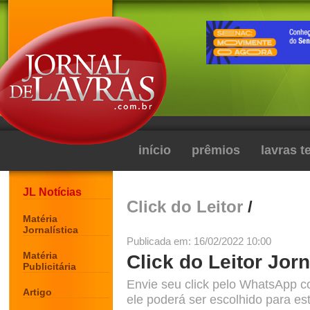
início
prêmios
lavras 
JL Notícias
Click do Leitor
/
Matéria
Jornalística
Publicada em: 16/02/2022 10:00
Matéria
Click do Leitor Jorn
Publicitária
Envie seu click pelo WhatsApp c
Artigo
ele poderá ser escolhido para est