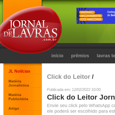
início
prêmios
lavras 
JL Notícias
Click do Leitor
/
Matéria
Jornalística
Publicada em: 12/02/2022 10:00
Matéria
Click do Leitor Jorn
Publicitária
Envie seu click pelo WhatsApp c
Artigo
ele poderá ser escolhido para est