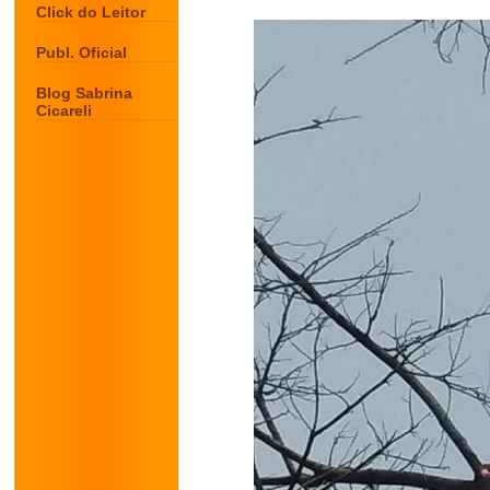
Click do Leitor
Publ. Oficial
Blog Sabrina
Cicareli