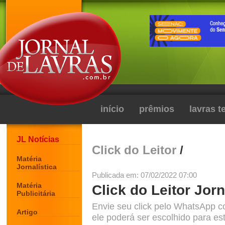
início
prêmios
lavras 
JL Notícias
Click do Leitor
/
Matéria
Jornalística
Publicada em: 07/02/2022 07:00
Matéria
Click do Leitor Jorn
Publicitária
Envie seu click pelo WhatsApp c
Artigo
ele poderá ser escolhido para est