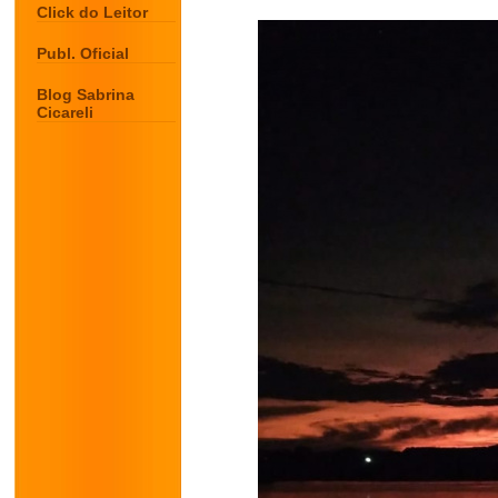
Click do Leitor
Publ. Oficial
Blog Sabrina
Cicareli