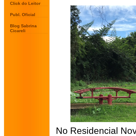
Click do Leitor
Publ. Oficial
Blog Sabrina
Cicareli
No Residencial No