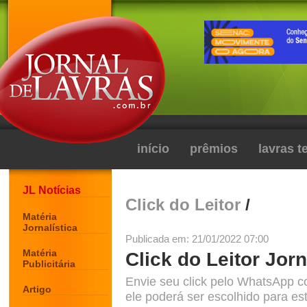
início
prêmios
lavras 
JL Notícias
Click do Leitor
/
Matéria
Jornalística
Publicada em: 21/01/2022 07:00
Matéria
Click do Leitor Jorn
Publicitária
Envie seu click pelo WhatsApp c
Artigo
ele poderá ser escolhido para est