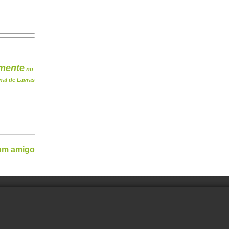
mente
no
nal de Lavras
 um amigo