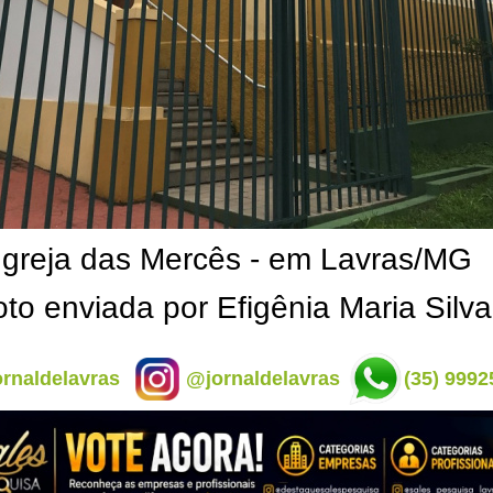
Igreja das Mercês - em Lavras/MG
oto enviada por Efigênia Maria Silva
rnaldelavras
@jornaldelavras
(35) 9992