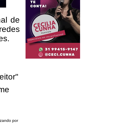
nal de
redes
res.
eitor"
ome
izando por