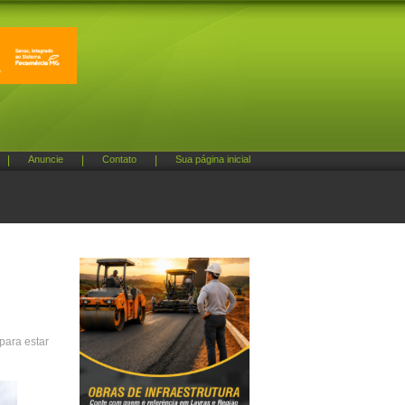
|
Anuncie
|
Contato
|
Sua página inicial
para estar