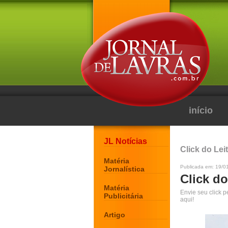
início
JL Notícias
Click do Lei
Matéria
Publicada em: 19/0
Jornalística
Click do
Matéria
Envie seu click 
Publicitária
aqui!
Artigo