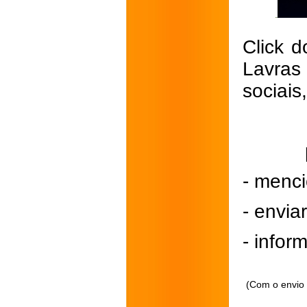
Click d
Lavras
sociais
- menci
- envi
- inform
(Com o envio 