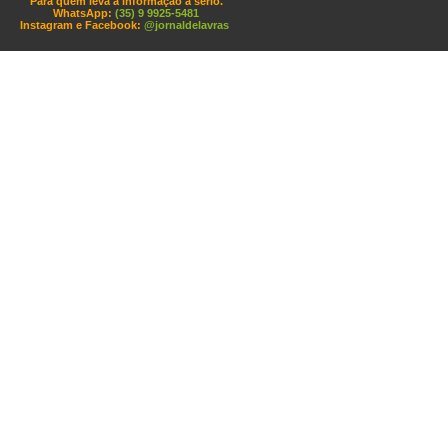
Para quem leva a informação a sério.
WhatsApp:
(35) 9 9925-5481
Instagram e Facebook:
@jornaldelavras