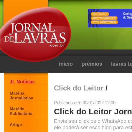
início
prêmios
lavras 
JL Notícias
Click do Leitor
/
Matéria
Jornalística
Publicada em: 30/01/2022 12:00
Matéria
Click do Leitor Jorn
Publicitária
Envie seu click pelo WhatsApp c
Artigo
ele poderá ser escolhido para est