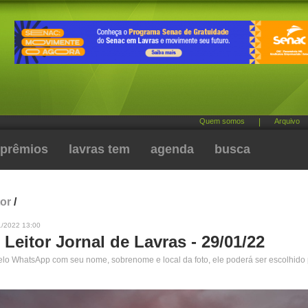
Quem somos
|
Arquivo
prêmios
lavras tem
agenda
busca
tor
/
1/2022 13:00
 Leitor Jornal de Lavras - 29/01/22
pelo WhatsApp com seu nome, sobrenome e local da foto, ele poderá ser escolhido 