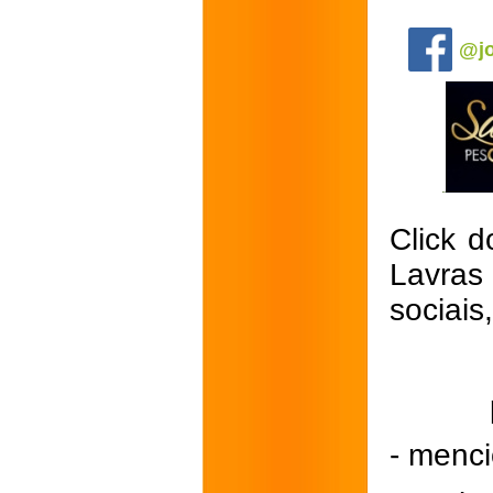
.
@jo
Click d
Lavras
sociais
- menci