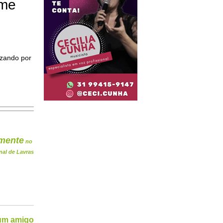
ome
izando por
mente
no
nal de Lavras
 um amigo