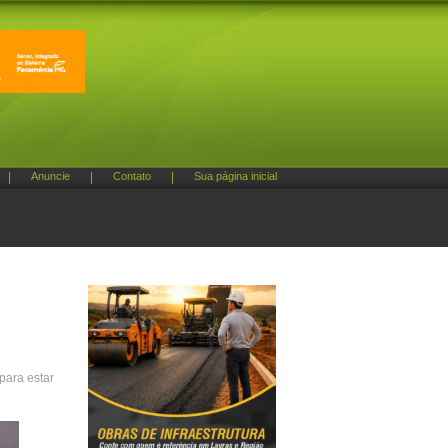
|
Anuncie
|
Contato
|
Sua página inicial
para estar