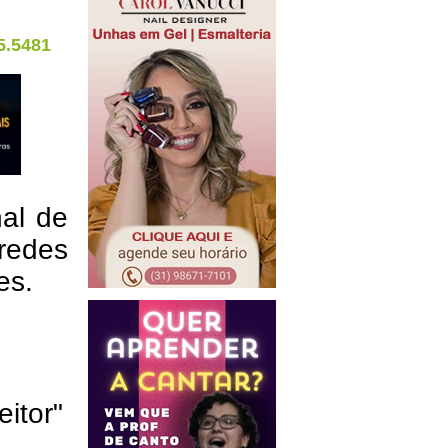
5.5481
nal de
redes
res.
eitor"