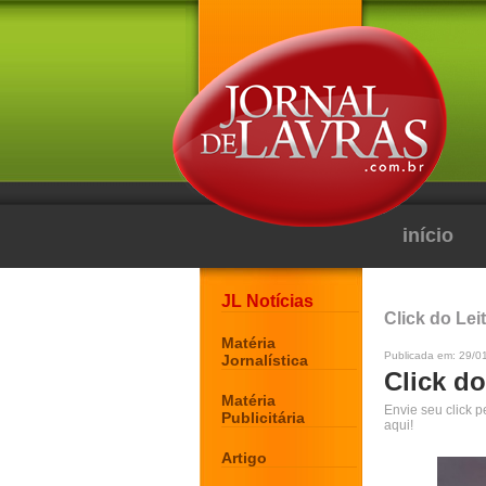
início
JL Notícias
Click do Lei
Matéria
Publicada em: 29/0
Jornalística
Click do
Matéria
Envie seu click 
Publicitária
aqui!
Artigo