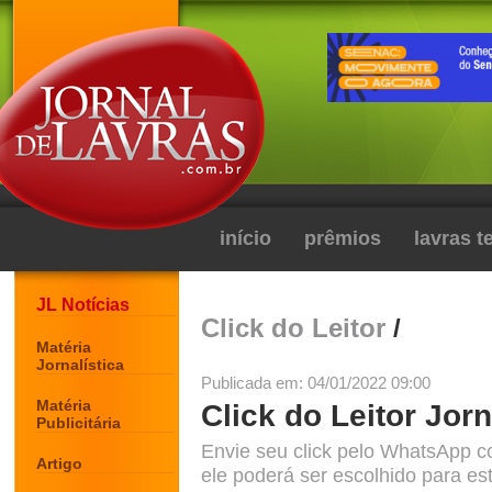
início
prêmios
lavras 
JL Notícias
Click do Leitor
/
Matéria
Jornalística
Publicada em: 04/01/2022 09:00
Matéria
Click do Leitor Jorn
Publicitária
Envie seu click pelo WhatsApp c
Artigo
ele poderá ser escolhido para est