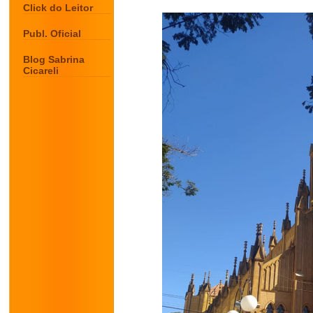
Click do Leitor
Publ. Oficial
Blog Sabrina
Cicareli