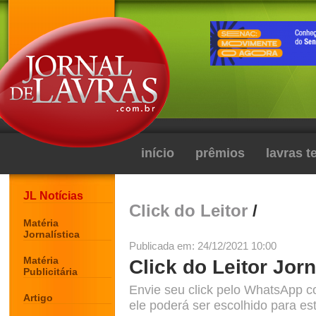
início
prêmios
lavras 
JL Notícias
Click do Leitor
/
Matéria
Jornalística
Publicada em: 24/12/2021 10:00
Matéria
Click do Leitor Jorn
Publicitária
Envie seu click pelo WhatsApp c
Artigo
ele poderá ser escolhido para est