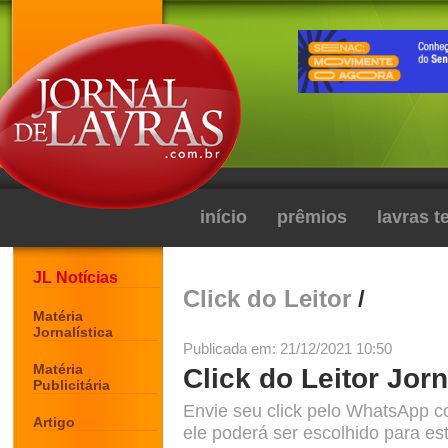
início
prêmios
lavras 
JL Notícias
Click do Leitor
/
Matéria
Jornalística
Publicada em: 21/12/2021 10:50
Matéria
Click do Leitor Jorn
Publicitária
Envie seu click pelo WhatsApp c
Artigo
ele poderá ser escolhido para est