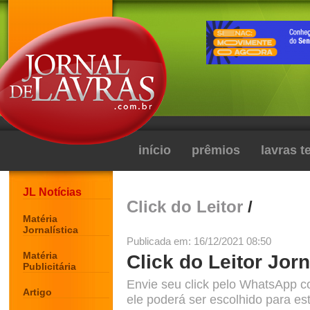
início
prêmios
lavras 
JL Notícias
Click do Leitor
/
Matéria
Jornalística
Publicada em: 16/12/2021 08:50
Matéria
Click do Leitor Jorn
Publicitária
Envie seu click pelo WhatsApp c
Artigo
ele poderá ser escolhido para est