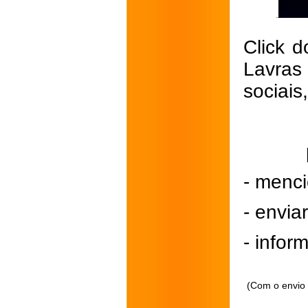
Click d
Lavras
sociais
- menci
- envi
- inform
(Com o envio 