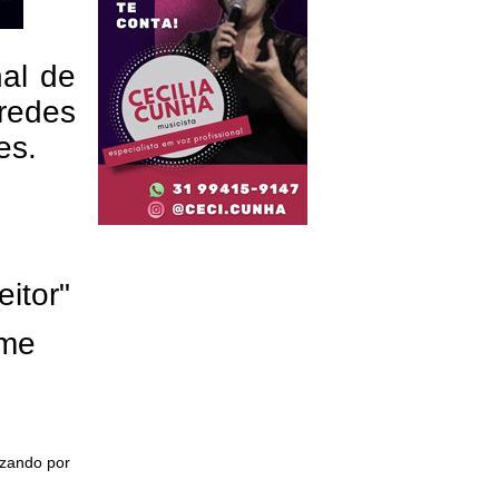
nal de
redes
res.
eitor"
ome
izando por