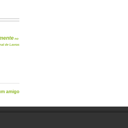
mente
no
nal de Lavras
 um amigo