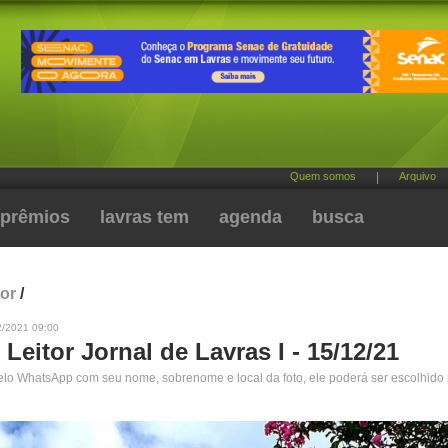
Quem somos
|
Arquivo
prêmios
lavras tem
agenda
busca
tor
/
2/2021 09:00
 Leitor Jornal de Lavras I - 15/12/21
pelo WhatsApp com seu nome, sobrenome e local da foto, ele poderá ser escolhido 