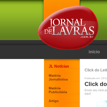
início
JL Notícias
Click do Lei
Matéria
Publicada em: 15/1
Jornalística
Click do
Matéria
Envie seu click 
Publicitária
aqui!
Artigo