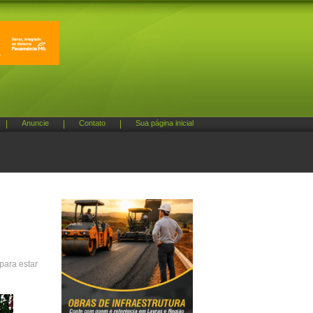
|
Anuncie
|
Contato
|
Sua página inicial
para estar