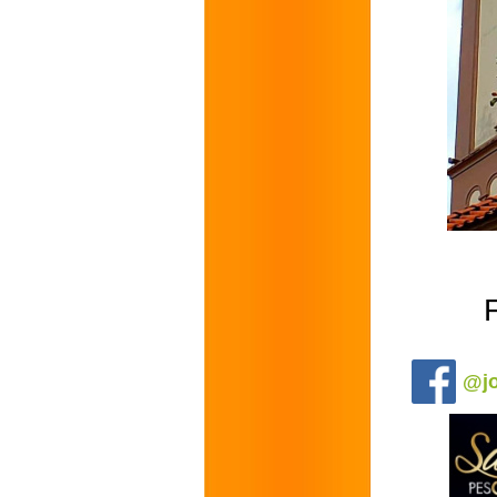
.
@jo