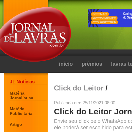
início
prêmios
lavras 
JL Notícias
Click do Leitor
/
Matéria
Jornalística
Publicada em: 25/11/2021 08:00
Matéria
Click do Leitor Jorn
Publicitária
Envie seu click pelo WhatsApp c
Artigo
ele poderá ser escolhido para est