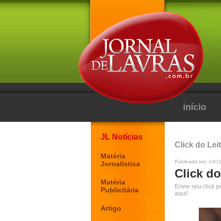
início
JL Notícias
Click do Lei
Matéria
Publicada em: 13/1
Jornalística
Click do
Matéria
Envie seu click 
Publicitária
aqui!
Artigo