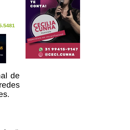
5.5481
nal de
redes
res.