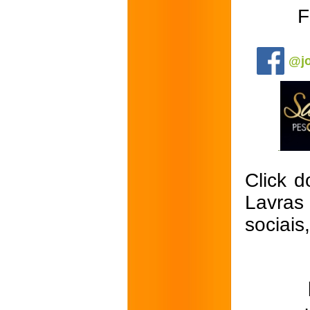
F
.
@jo
Click d
Lavras
sociais