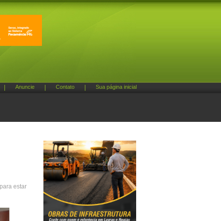
|
Anuncie
|
Contato
|
Sua página inicial
para estar