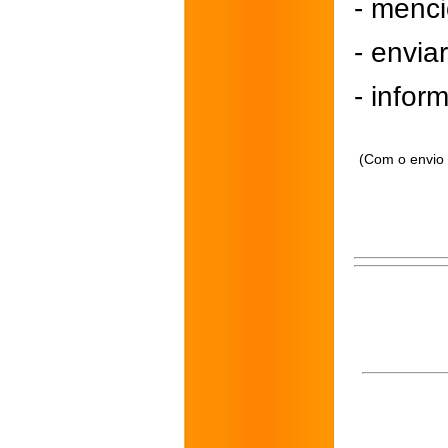
- menci
- envi
- inform
(Com o envio 