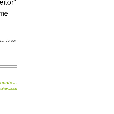
eitor"
ome
izando por
mente
no
nal de Lavras