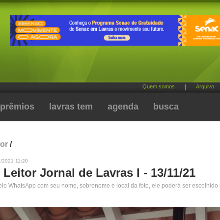
Quem somos
|
Arquivo
prêmios
lavras tem
agenda
busca
tor
/
1/2021 11:20
 Leitor Jornal de Lavras I - 13/11/21
pelo WhatsApp com seu nome, sobrenome e local da foto, ele poderá ser escolhido 