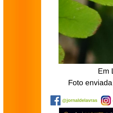
Em 
Foto enviada 
.
@jornaldelavras