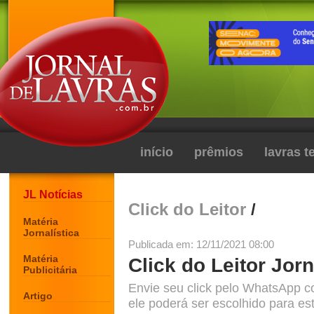
início
prêmios
lavras 
JL Notícias
Click do Leitor
/
Matéria
Jornalística
Publicada em: 12/11/2021 08:00
Matéria
Click do Leitor Jorn
Publicitária
Envie seu click pelo WhatsApp c
Artigo
ele poderá ser escolhido para est