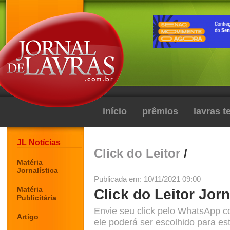
início
prêmios
lavras 
JL Notícias
Click do Leitor
/
Matéria
Jornalística
Publicada em: 10/11/2021 09:00
Matéria
Click do Leitor Jorn
Publicitária
Envie seu click pelo WhatsApp c
Artigo
ele poderá ser escolhido para est