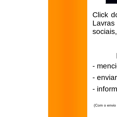
Click d
Lavras
sociais
- menci
- envi
- inform
(Com o envio 