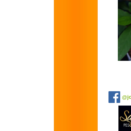
.
@jo