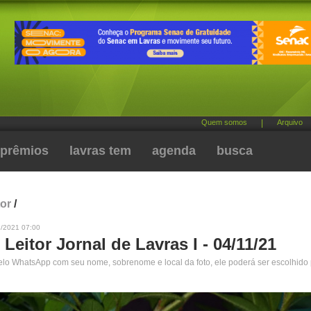
Quem somos
|
Arquivo
prêmios
lavras tem
agenda
busca
tor
/
1/2021 07:00
 Leitor Jornal de Lavras I - 04/11/21
pelo WhatsApp com seu nome, sobrenome e local da foto, ele poderá ser escolhido 