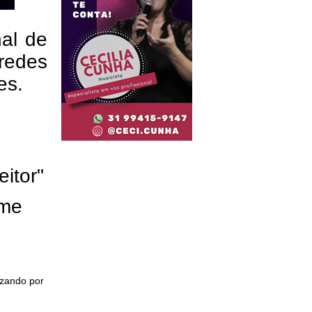
nal de
redes
res.
eitor"
ome
izando por