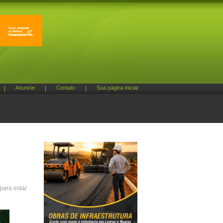
|
Anuncie
|
Contato
|
Sua página inicial
para estar