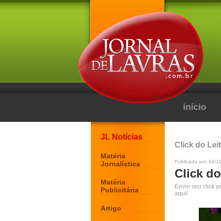
início
JL Notícias
Click do Lei
Matéria
Publicada em: 04/1
Jornalística
Click do
Matéria
Envie seu click 
Publicitária
aqui!
Artigo