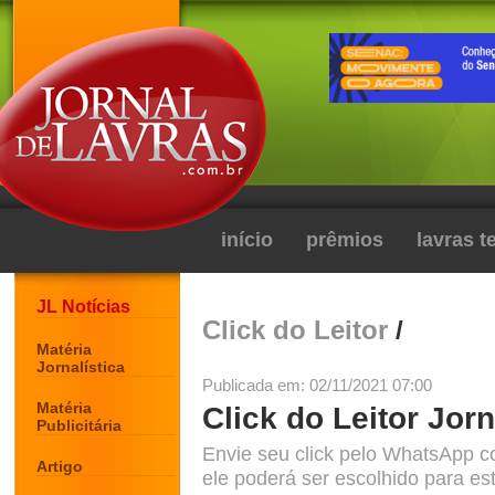
início
prêmios
lavras 
JL Notícias
Click do Leitor
/
Matéria
Jornalística
Publicada em: 02/11/2021 07:00
Matéria
Click do Leitor Jorn
Publicitária
Envie seu click pelo WhatsApp c
Artigo
ele poderá ser escolhido para est