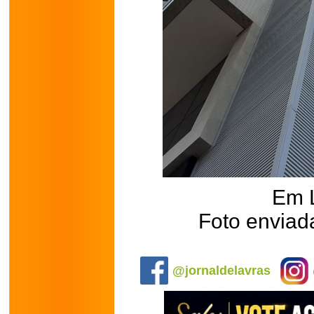
Em 
Foto enviada
.
@jornaldelavras