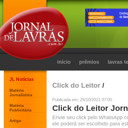
início
prêmios
lavras 
JL Notícias
Click do Leitor
/
Matéria
Jornalística
Publicada em: 25/10/2021 07:00
Matéria
Click do Leitor Jorn
Publicitária
Envie seu click pelo WhatsApp c
Artigo
ele poderá ser escolhido para est